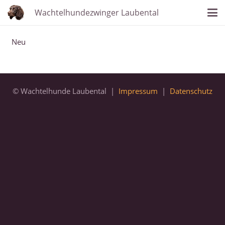
Wachtelhundezwinger Laubental
Neu
© Wachtelhunde Laubental |
Impressum
|
Datenschutz