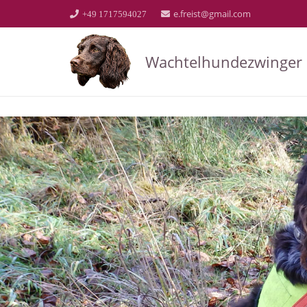
e.freist@gmail.com
+49 1717594027
Wachtelhundezwinger 